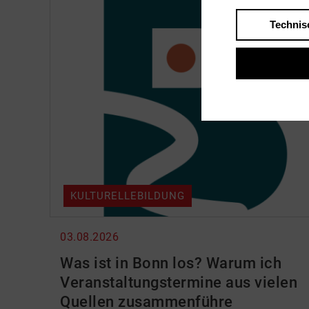
Technis
KULTURELLEBILDUNG
03.08.2026
Was ist in Bonn los? Warum ich
Veranstaltungstermine aus vielen
Quellen zusammenführe