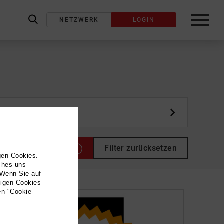
NETZWERK
LOGIN
label_search
ost schreiben
Filter zurücksetzen
gen Cookies.
lches uns
 Wenn Sie auf
digen Cookies
en "Cookie-