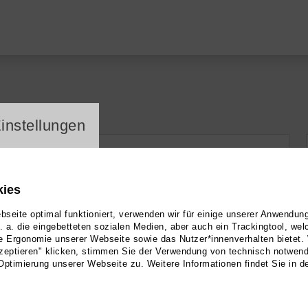
ayer
instellungen
kies
BlogP
seite optimal funktioniert, verwenden wir für einige unserer Anwendun
u. a. die eingebetteten sozialen Medien, aber auch ein Trackingtool, we
e Ergonomie unserer Webseite sowie das Nutzer*innenverhalten bietet.
zeptieren" klicken, stimmen Sie der Verwendung von technisch notwen
Optimierung unserer Webseite zu. Weitere Informationen findet Sie in d