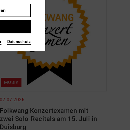
gen
m
Datenschutz
MUSIK
07.07.2026
Folkwang Konzertexamen mit
zwei Solo-Recitals am 15. Juli in
Duisburg