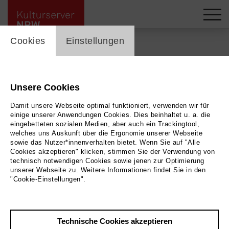
cookie_layer
Cookies
Einstellungen
Zurück
|
Übersicht
Unsere Cookies
Galerie KK Klaus Kiefer
Damit unsere Webseite optimal funktioniert, verwenden wir für
einige unserer Anwendungen Cookies. Dies beinhaltet u. a. die
Die Galerie KK, gegründet 1983 von Klaus Kiefer,
eingebetteten sozialen Medien, aber auch ein Trackingtool,
welches uns Auskunft über die Ergonomie unserer Webseite
legt den Fokus auf zeitgenössische figurative
sowie das Nutzer*innenverhalten bietet. Wenn Sie auf "Alle
Cookies akzeptieren" klicken, stimmen Sie der Verwendung von
Malerei und hier insbesondere auf die Richtung
technisch notwendigen Cookies sowie jenen zur Optimierung
des kritischen Realismus jenseits des
unserer Webseite zu. Weitere Informationen findet Sie in den
"Cookie-Einstellungen".
Mainstreams und des rein Dekorativen. Zu den
Künstlern der ersten Stunde zählten Johannes
Grützke, Mitbegründer und bekanntester
Technische Cookies akzeptieren
Vertreter der "Schule der Neuen Prächtigkeit",