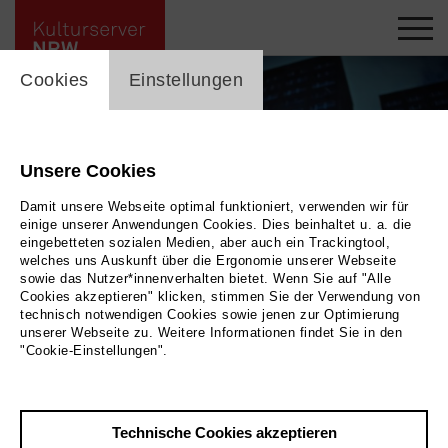
cookie_layer
Cookies
Einstellungen
Unsere Cookies
Damit unsere Webseite optimal funktioniert, verwenden wir für
einige unserer Anwendungen Cookies. Dies beinhaltet u. a. die
eingebetteten sozialen Medien, aber auch ein Trackingtool,
welches uns Auskunft über die Ergonomie unserer Webseite
sowie das Nutzer*innenverhalten bietet. Wenn Sie auf "Alle
Cookies akzeptieren" klicken, stimmen Sie der Verwendung von
technisch notwendigen Cookies sowie jenen zur Optimierung
unserer Webseite zu. Weitere Informationen findet Sie in den
Heute Nacht um 03.34 Uhr von Uta Bierbaum in der Inszenierung des ATZE
"Cookie-Einstellungen".
Musiktheater, Berlin
|
Bild ATZE Musiktheater, Berlin / Foto: Jörg Metzner
Technische Cookies akzeptieren
Zurück
|
Übersicht