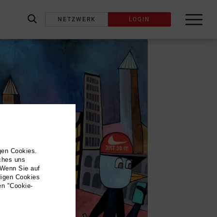
NETZWERK
LOGIN
label_search
gen Cookies.
lches uns
 Wenn Sie auf
digen Cookies
en "Cookie-