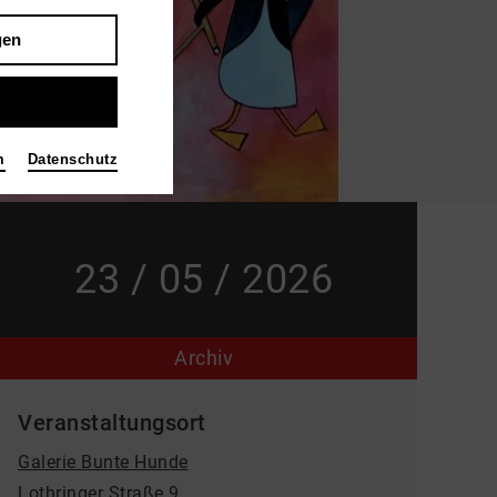
gen
m
Datenschutz
23 / 05 / 2026
Archiv
Veranstaltungsort
Galerie Bunte Hunde
Lothringer Straße 9