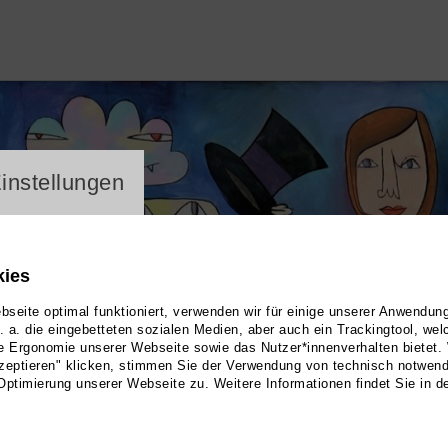
ayer
instellungen
kies
seite optimal funktioniert, verwenden wir für einige unserer Anwendun
u. a. die eingebetteten sozialen Medien, aber auch ein Trackingtool, we
e Ergonomie unserer Webseite sowie das Nutzer*innenverhalten bietet.
zeptieren" klicken, stimmen Sie der Verwendung von technisch notwen
Optimierung unserer Webseite zu. Weitere Informationen findet Sie in d