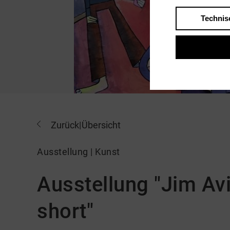
Technis
Zurück
|
Übersicht
Ausstellung | Kunst
Ausstellung "Jim Avi
short"