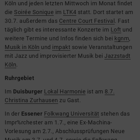
Köln
und jeden letzten Mittwoch im Monat findet
die
Soirée Sonique
im
LTK4
statt
.
Dort startet am
30.7. außerdem das
Centre Court Festival
.
Fast
täglich gibt es interessante Konzerte im
Loft
und
w
eitere Termine und Infos finden sich bei
kgnm
,
Musik in Köln
und
impakt
sowie
Veranstaltungen
mit Jazz und improvisierter Musik bei
Jazzstadt
Köln
.
Ruhrgebiet
Im
Duisburger
Lokal Harmonie
ist am
8.7.
Christina Zurhausen
zu Gast.
In der
Essener
Folkwang Universität
stehen
das
Impr%rchester am
1
.7., eine Ex-Machina-
Vorlesung am 2.7., Abschlussprüfungen Neue
Musik am 3.7. und 4.7.
sowie die Folkwang