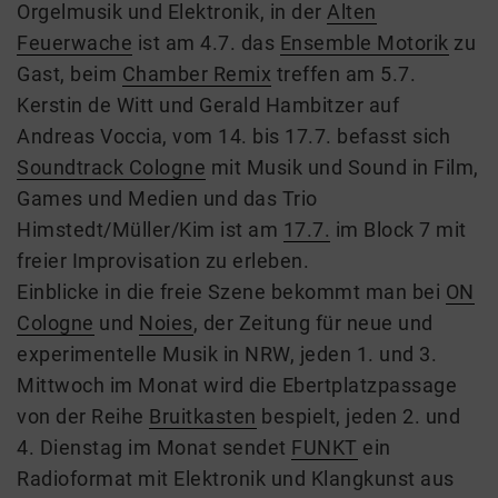
Orgelmusik und Elektronik,
in der
Alten
Feuerwache
ist am 4.7. das
Ensemble Motorik
zu
Gast, beim
Chamber Remix
treffen am 5.7.
Kerstin de Witt und Gerald Hambitzer auf
Andreas Voccia, vom 14. bis 17.7.
befasst sich
Soundtrack Cologne
mit Musik und Sound in Film,
Games und Medien und das Trio
Himstedt/Müller/Kim ist am
17.7.
im Block 7 mit
freier Improvisation zu erleben.
Einblicke in die freie Szene bekommt man bei
ON
Cologne
und
Noies
, der Zeitung für neue und
experimentelle Musik in NRW, jeden 1. und 3.
Mittwoch im Monat wird d
ie
Ebertplatz
passage
von der Reihe
Bruitkasten
bespielt
,
jeden 2. und
4. Dienstag im Monat sendet
FUNKT
ein
Radioformat mit Elektronik und Klangkunst aus