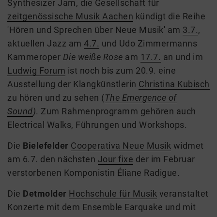
Synthesizer Jam, die
Gesellschaft für
zeitgenössische Musik Aachen
kündigt
die Reihe
'Hören und Spre
c
hen
über Neue Musik'
am
3.7.
,
aktuellen Jazz am
4.7.
und Udo Zimmermanns
Kammeroper
Die weiße Rose
am
17.7.
an
und i
m
Ludwig Forum
ist noch bis zum 20.9. eine
Ausstellung der Klangkünstlerin
Christina Kub
is
ch
zu hören und zu sehen (
The Emergence of
Sound
)
. Zum Rahmenprogramm gehören auch
Electrical Walks, Führungen und Workshops.
Die
Biel
e
felder
Cooperativa Neue Musik
widmet
am 6.7. den nächsten
Jour fixe
der im
Februar
verstorbenen Komponistin Éliane Radigue.
D
ie
Detmolder
Hochschule für Musik
veranstaltet
Konzerte mit dem Ensemble Earquake und mit