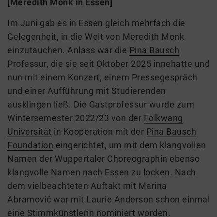
[Meredith Monk in Essen]
Im Juni gab es in Essen gleich mehrfach die
Gelegenheit, in die Welt von Meredith Monk
einzutauchen. Anlass war die
Pina Bausch
Professur
, die sie seit Oktober 2025 innehatte und
nun mit einem Konzert, einem
Presseg
espräch
und einer Aufführung mit Studierenden
ausklingen ließ. Die
Gastp
rofessur wurde zum
Wintersemester 2022/23 von der
Folkwang
Universität
in
Kooperation
mit der
Pina Bausch
Foundation
eingerichtet, um mit dem klangvollen
Namen der Wuppertaler Choreographin ebenso
klangvolle Namen nach Essen zu locken. Nach
dem vielbeachteten Auftakt mit Marina
Abramović
war mit Laurie Anderson schon einmal
eine Stimmkünstlerin nominiert worden.