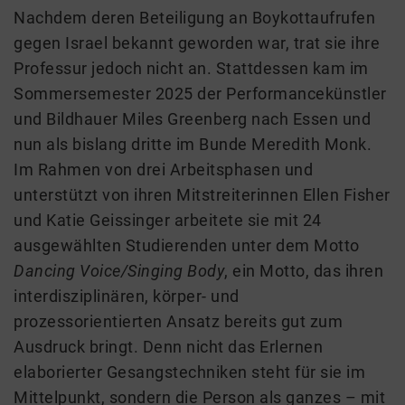
Nachdem deren Beteiligung an Boykottaufrufen
gegen Israel bekannt geworden war, trat sie ihre
Professur jedoch nicht an. Stattdessen kam im
Sommersemester 2025 der Performancekünstler
und Bildhauer Miles Greenberg nach Essen und
nun als
bislang dritte im Bunde Meredith Monk.
Im Rahmen von drei
Arbeits
phasen
und
unterstützt von ihren M
itstreiterinnen Ellen Fisher
und Katie Geissinger
arbeitete sie
mit 24
ausgewählten Studierenden
unter dem
Motto
Dancing Voice/Singing Body
,
ein Motto,
d
as
ihren
interdisziplinären,
körper- und
prozessorientierten
Ansatz
bereits gut zum
Ausdruck bringt
. Denn nicht das Erlernen
elaborierter Gesangstechniken steht für sie im
Mittelpunkt, sondern die Person als ganzes – mit