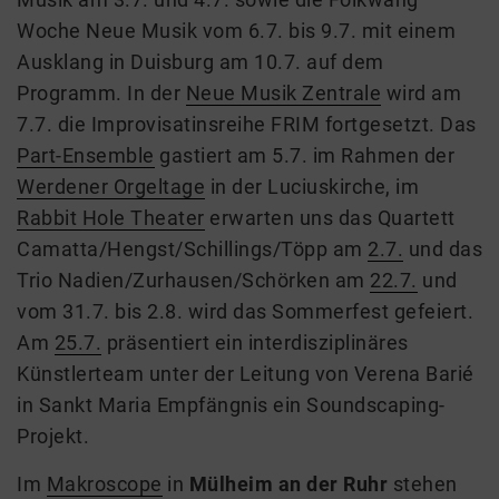
Woche Neue Musik vom 6.7. bis 9.7. mit einem
Ausklang in Duisburg am 10.7.
auf dem
Programm.
In der
Neue Musik Zentrale
wird am
7.7. die Improvisatinsreihe FRIM fortgesetzt.
Das
Part-Ensemble
gastiert am 5.7. im Rahmen der
Werdener Orgeltage
in der Luciuskirche, i
m
Rabbit Hole Theater
erwarten uns das Quartett
Camatta/Hengst/Schillings/Töpp am
2.7.
und das
Trio Nadien/Zurhausen/Schörken am
22.7.
und
vom 31.7. bis 2.8.
wird
das Sommerfest
gefeiert.
A
m
25.7.
präsentiert e
in interdisziplinäres
Künstlerteam unter der Leitung von Verena Barié
in Sankt Maria Empfängnis
ein Soundscaping-
Projekt.
Im
Makroscope
in
Mülheim an der Ruhr
stehen