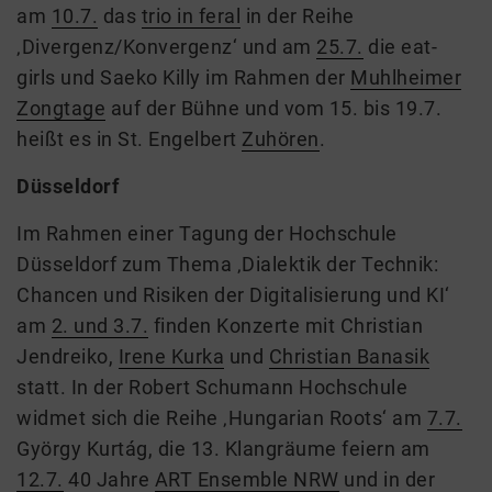
am
10.7.
das
trio in feral
in der Reihe
‚Divergenz/Konvergenz‘ und am
25.7.
die eat-
girls und Saeko Killy im Rahmen der
Muhlheimer
Zongtage
auf der Bühne und vom 15. bis 19.7.
heißt
es
in St. Engelbert
Zuhören
.
Düsseldorf
Im Rahmen einer Tagung der Hochschule
Düsseldorf zum Thema ‚Dialektik der Technik:
Chancen und Risiken der Digitalisierung und KI‘
am
2. und 3.7.
finden Konzerte mit Christian
Jendreiko,
Irene Kurka
und
Christian Banasik
statt. In der Robert Schumann Hochschule
widmet sich die Reihe ‚Hungarian Roots‘ am
7.7.
György Kurtág,
d
ie 13. Klangräume feiern am
12.7.
40 Jahre
ART Ensemble NRW
und in
der