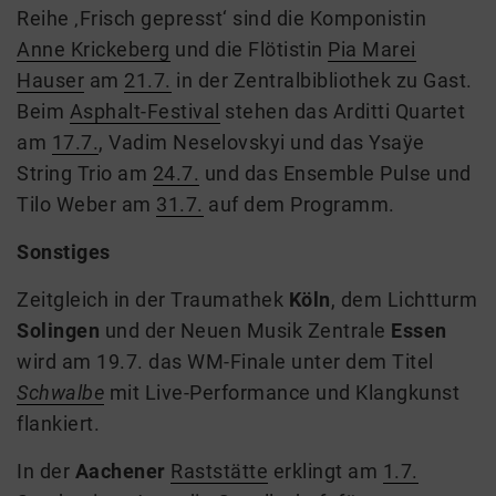
Reihe ‚Frisch gepresst‘ sind
die
Komponistin
Anne Krickeberg
und die Flötistin
Pia Marei
Hauser
am
21.7.
in der Zentralbibliothek zu Gast.
Beim
Asphalt-Festival
stehen das Arditti Quartet
am
17.7.
, Vadim Neselovskyi und das Ysaÿe
String Trio am
24.7.
und das Ensemble Pulse und
Tilo Weber am
31.7.
auf dem Programm.
Sonstiges
Zeitgleich
in der Traumathek
Köln
, dem Lichtturm
Solingen
und der Neuen Musik Zentrale
Essen
wird am 19.7. das WM-Finale
unter dem Titel
Schwalbe
mit Live-Performance und Klangkunst
flankiert.
In der
Aachener
Raststätte
erklingt am
1.7.