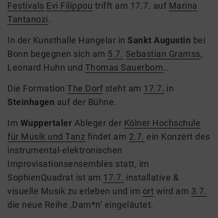
Festivals
Evi Filippou
trifft am 17.7. auf
Marina
Tantanozi
.
In der Kunsthalle Hangelar in
Sankt Augustin
bei
Bonn begegnen sich am
5.7.
Sebastian Gramss
,
Leonard Huhn und
Thomas Sauerborn
..
Die Formation
The Dorf
steht am
17.7.
in
Steinhagen
auf der Bühne.
Im
Wuppertaler
Ableger der
Kölner Hochschule
für Musik und Tanz
findet am
2.7.
ein Konzert des
instrumental-elektronischen
Improvisationsensembles statt, im
SophienQuadrat
ist am
17.7.
installative &
visuelle Musik
zu erleben
und im
ort
wird am
3.7.
die neue Reihe ‚Dam*n‘ eingeläutet
.