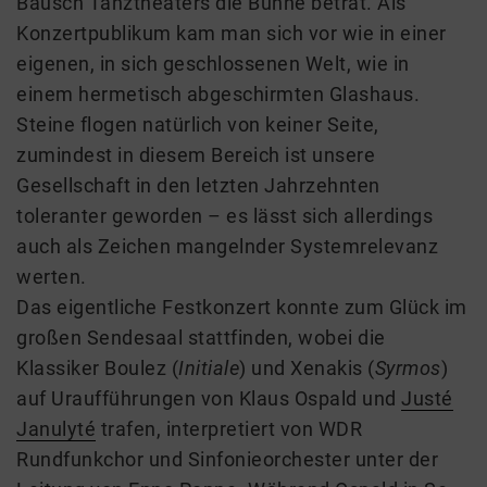
Bausch Tanztheaters die Bühne betrat. Als
Konzertpublikum kam man sich vor wie in einer
eigenen, in sich geschlossenen Welt, wie in
einem hermetisch abgeschirmten Glashaus.
Steine flogen natürlich von keiner Seite,
zumindest in diesem Bereich ist unsere
Gesellschaft in den letzten Jahrzehnten
toleranter geworden – es lässt sich allerdings
auch als Zeichen mangelnder Systemrelevanz
werten.
Das eigentliche Festkonzert konnte zum Glück im
großen Sendesaal stattfinden, wobei die
Klassiker Boulez (
Initiale
) und Xenakis (
Syrmos
)
auf Uraufführungen von Klaus Ospald und
Justé
Janulyté
trafen, interpretiert von WDR
Rundfunkchor und Sinfonieorchester unter der