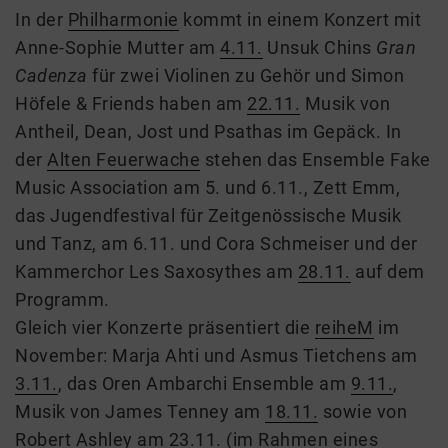
In der
Philharmonie
kommt in einem Konzert mit
Anne-Sophie Mutter am
4.11.
Unsuk Chins
Gran
Cadenza
für zwei Violinen zu Gehör und Simon
Höfele & Friends haben am
22.11.
Musik von
Antheil, Dean, Jost und Psathas im Gepäck. In
der
Alten Feuerwache
stehen das Ensemble Fake
Music Association am 5. und 6.11., Zett Emm,
das Jugendfestival für Zeitgenössische Musik
und Tanz, am 6.11. und Cora Schmeiser und der
Kammerchor Les Saxosythes am
28.11.
auf dem
Programm.
Gleich vier Konzerte präsentiert die
reiheM
im
November: Marja Ahti und Asmus Tietchens am
3.11.
, das Oren Ambarchi Ensemble am
9.11.
,
Musik von James Tenney am
18.11.
sowie von
Robert Ashley am
23.11.
(im Rahmen eines