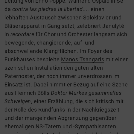
Leitung von Enno Poppe. Während Ospald in Se
da
contra las piedras la libertad....
einen
lebhaften Austausch zwischen Soloklavier und
Bläserapparat in Gang setzt, zelebriert Janulyté
in
recordare
für Chor und Orchester langsam sich
bewegende, changierende, auf- und
abschwellende Klangflächen. Im Foyer des
Funkhauses bespielte
Manos Tsangaris
mit einer
szenischen Installation den guten alten
Paternoster, der noch immer unverdrossen im
Einsatz ist. Dabei nimmt er Bezug auf eine Szene
aus Heinrich Bölls
Doktor Murkes gesammeltes
Schweigen
, einer Erzählung, die sich kritisch mit
der Rolle des Rundfunks in der Nachkriegszeit
und der mangelnden Abgrenzung gegenüber
ehemaligen NS-Tätern und -Sympathisanten