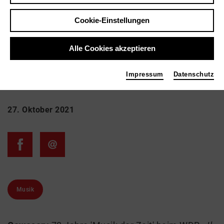
NRW - Ausgabe
Cookie-Einstellungen
November 2021
Alle Cookies akzeptieren
Impressum
Datenschutz
Zurück
|
Übersicht
27. Oktober 2021
Musik