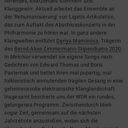
flirrendes, knarzendes Stimmen- und
Klanggewirr. Aktuell arbeitet das Ensemble an
der 'Rehumanisierung' von Ligetis
Artikulation
,
das zum Auftakt des Abschlusskonzerts in der
Philharmonie zu hören war. In ganz andere
Klangwelten entführt
Dariya Maminova
, Trägerin
des
Bernd-Alois-Zimmermann-Stipendiums 2020
.
In
Melchior
verwendet sie eigene Songs nach
Gedichten von Edward Thomas und Boris
Pasternak und bettet ihren mal popartig, mal
folkloristisch anmutenden fragilen Gesang in eine
geheimnisvolle elektronische Klanglandschaft.
Insgesamt bescherte uns der WDR ein rundes,
gelungenes Programm. Zwischendurch blieb
sogar Zeit, gemeinsam auf die nächsten
Jahrzehnte anzustoßen, wobei sich die