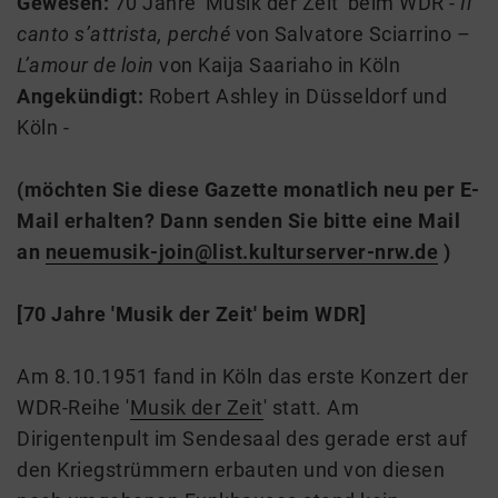
Gewesen:
70 Jahre 'Musik der Zeit' beim WDR -
Il
canto s’attrista, perché
von Salvatore Sciarrino –
L’amour de loin
von Kaija Saariaho in Köln
Angekündigt:
Robert Ashley in Düsseldorf und
Köln -
(möchten Sie diese Gazette monatlich neu per E-
Mail
erhalten? Dann senden Sie bitte eine Mail
an
neuemusik-join@list.kulturserver-nrw.de
)
[70 Jahre 'Musik der Zeit' beim WDR]
Am 8.10.1951 fand in Köln das erste Konzert der
WDR-Reihe '
Musik der Zeit
' statt. Am
Dirigentenpult im Sendesaal des gerade erst auf
den Kriegstrümmern erbauten und von diesen