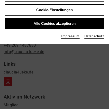
Bildende Kunst
Cookie-Einstellungen
Kontakt
Luitpoldstraße 50
Alle Cookies akzeptieren
45881 Gelsenkirchen
Impressum
Datenschutz
+49 209 1487630
+49 209 1487630
info@claudia-lueke.de
Links
claudia-lueke.de
Aktiv im Netzwerk
Mitglied