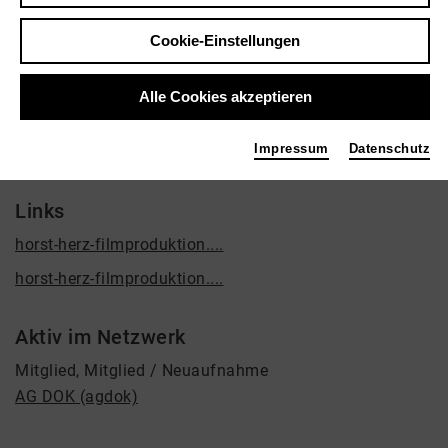
Film / Funk, Journalist, Soziokultur
Cookie-Einstellungen
Kontakt
Sunderweg 1
Alle Cookies akzeptieren
44147 Dortmund
Impressum
Datenschutz
hherz@filmsite.de
Links
horst-herz-filmproduktion....
horst-herz-filmproduktion....
Aktiv im Netzwerk
Mitglied, Mitglied / Neuaufnahme
AG DOK (agdok)