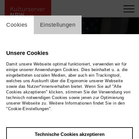
cookie_layer
Cookies
Einstellungen
Unsere Cookies
Damit unsere Webseite optimal funktioniert, verwenden wir für
einige unserer Anwendungen Cookies. Dies beinhaltet u. a. die
eingebetteten sozialen Medien, aber auch ein Trackingtool,
welches uns Auskunft über die Ergonomie unserer Webseite
sowie das Nutzer*innenverhalten bietet. Wenn Sie auf "Alle
Cookies akzeptieren" klicken, stimmen Sie der Verwendung von
technisch notwendigen Cookies sowie jenen zur Optimierung
unserer Webseite zu. Weitere Informationen findet Sie in den
Wimmeln von Leah Luna Winzely in der Inszenierung des Dschungel Wien
|
Bild
"Cookie-Einstellungen".
Dschungel Wien / Foto: Susanne Hassler-Smith
Technische Cookies akzeptieren
Zurück
|
Übersicht