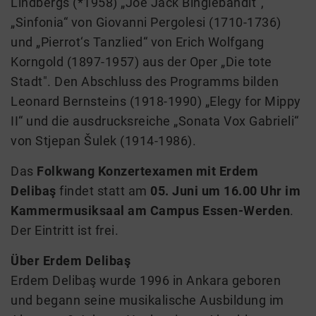
Lindbergs (*1958) „Joe Jack Binglebandit”,
„Sinfonia“ von Giovanni Pergolesi (1710-1736)
und „Pierrot‘s Tanzlied“ von Erich Wolfgang
Korngold (1897-1957) aus der Oper „Die tote
Stadt". Den Abschluss des Programms bilden
Leonard Bernsteins (1918-1990) „Elegy for Mippy
II“ und die ausdrucksreiche „Sonata Vox Gabrieli“
von Stjepan Šulek (1914-1986).
Das
Folkwang Konzertexamen mit Erdem
Delibaş
findet statt am
05. Juni um 16.00 Uhr im
Kammermusiksaal am Campus Essen-Werden
.
Der Eintritt ist frei.
Über Erdem Delibaş
Erdem Delibaş wurde 1996 in Ankara geboren
und begann seine musikalische Ausbildung im