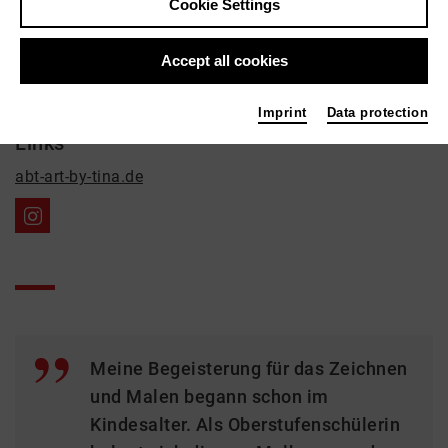
Cookie Settings
Fine Arts
Contact
Accept all cookies
01715453440
Imprint
Data protection
Links
abt-art-by-tina.de
Meine Begeisterung für das Zeichnen
und Malen begann schon im
Kindesalter. Als Oberstufenschülerin