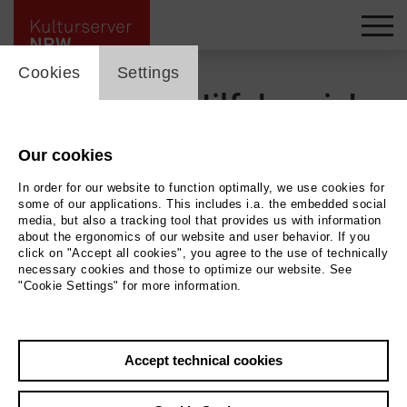
cookie_layer
Cookies
Settings
Support / Hilfebereich
Our cookies
Für alle Seiten und Partnerprojekte stellt
In order for our website to function optimally, we use cookies for
some of our applications. This includes i.a. the embedded social
Kulturserver mit dem
CultureBase Info Hub
eine
media, but also a tracking tool that provides us with information
about the ergonomics of our website and user behavior. If you
zentrale Seite für Hilfe und Information zu
click on "Accept all cookies", you agree to the use of technically
Verfügung.
necessary cookies and those to optimize our website. See
"Cookie Settings" for more information.
Wie ändert man sein Passwort? Wie werden
Veranstaltungen eingetragen oder wie kann man
Accept technical cookies
Veranstaltungsorten bearbeiten? Diese und
vieles mehr finden Sie dort in gebündeter Form.