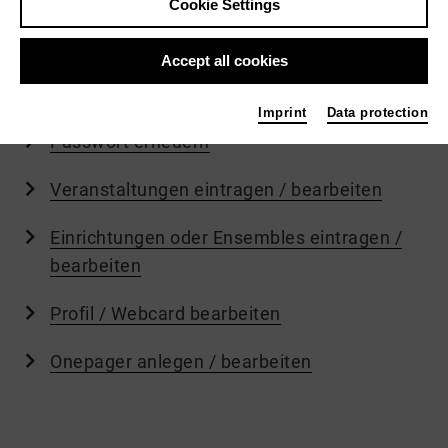
Cookie Settings
Accept all cookies
Direkte Zugänge zu den wichtigen
Themenbereichen
finden Sie hier:
Imprint
Data protection
Passwort erneuern
Veranstaltungen eintragen / bearbeiten
Einrichtungen oder Ensembles eintragen /
bearbeiten
Profil / Webcard bearbeiten
Onepager anlegen / bearbeiten